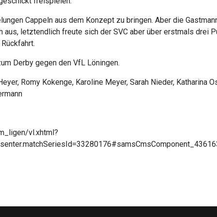
geschickt freispielen.
ungen Cappeln aus dem Konzept zu bringen. Aber die Gastmannsc
och aus, letztendlich freute sich der SVC aber über erstmals dre
Rückfahrt.
zum Derby gegen den VfL Löningen.
Heyer, Romy Kokenge, Karoline Meyer, Sarah Nieder, Katharina O
termann
_ligen/vl.xhtml?
resenter.matchSeriesId=33280176#samsCmsComponent_43616