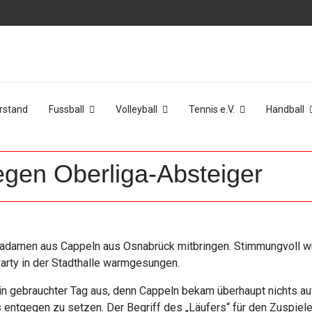
rstand
Fussball
Volleyball
Tennis e.V.
Handball
egen Oberliga-Absteiger
igadamen aus Cappeln aus Osnabrück mitbringen. Stimmungvoll w
Party in der Stadthalle warmgesungen.
in gebrauchter Tag aus, denn Cappeln bekam überhaupt nichts au
 entgegen zu setzen. Der Begriff des „Läufers“ für den Zuspiel