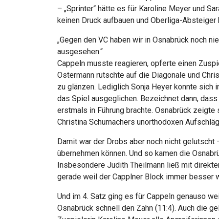
– „Sprinter“ hätte es für Karoline Meyer und 
keinen Druck aufbauen und Oberliga-Absteiger h
„Gegen den VC haben wir in Osnabrück noch nie
ausgesehen.“
Cappeln musste reagieren, opferte einen Zuspi
Ostermann rutschte auf die Diagonale und Chri
zu glänzen. Lediglich Sonja Heyer konnte sich
das Spiel ausgeglichen. Bezeichnet dann, dass
erstmals in Führung brachte. Osnabrück zeigte
Christina Schumachers unorthodoxen Aufschläg
Damit war der Drobs aber noch nicht gelutscht 
übernehmen können. Und so kamen die Osnabrücke
Insbesondere Judith Theilmann ließ mit direkt
gerade weil der Capplner Block immer besser w
Und im 4. Satz ging es für Cappeln genauso w
Osnabrück schnell den Zahn (11:4). Auch die g