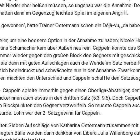
Sarah Nieder eher heißen müssen, so ungenau war die Annahme. 
atten dann im Gegenzug leichtes Spiel im eigenen Angriff.
 gewonnen“, hatte Trainer Ostermann schon ein Déjà-vu, „da hab
eler, um eine bessere Option in der Annahme zu haben; Nicole H
stina Schumacher kam über Außen neu rein. Cappeln konnte das S
 immer wieder gegen den großen Block des Gegners mit geschick
 sie dann mit guten Aufschlägen auch die Wende im Satz herbeif
 sich beeindruckt und schwächelte nun in der Annahme. Zwar kon
en machten den Unterschied und Cappeln schaffte den Satzausg
– Cappeln spielte immerhin gegen einen Oberliga-Absteiger, der 
rinnen auch etwas in den drittten Satz (5:3; 9:6). Doch Cappeln
en Blockpunkten den Gegner verzweifeln. So musste Cappeln auch
urde. Lohn war der 2. Satzgewinn für Cappeln.
eiter. Sieben Aufschläge von Katharina Ostermann zusammen mit
elegten Bälle wurden dann dankbar von Libera Julia Willenborg