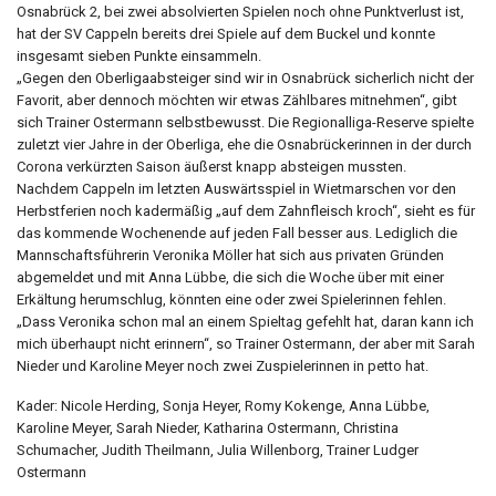
Osnabrück 2, bei zwei absolvierten Spielen noch ohne Punktverlust ist,
hat der SV Cappeln bereits drei Spiele auf dem Buckel und konnte
insgesamt sieben Punkte einsammeln.
„Gegen den Oberligaabsteiger sind wir in Osnabrück sicherlich nicht der
Favorit, aber dennoch möchten wir etwas Zählbares mitnehmen“, gibt
sich Trainer Ostermann selbstbewusst. Die Regionalliga-Reserve spielte
zuletzt vier Jahre in der Oberliga, ehe die Osnabrückerinnen in der durch
Corona verkürzten Saison äußerst knapp absteigen mussten.
Nachdem Cappeln im letzten Auswärtsspiel in Wietmarschen vor den
Herbstferien noch kadermäßig „auf dem Zahnfleisch kroch“, sieht es für
das kommende Wochenende auf jeden Fall besser aus. Lediglich die
Mannschaftsführerin Veronika Möller hat sich aus privaten Gründen
abgemeldet und mit Anna Lübbe, die sich die Woche über mit einer
Erkältung herumschlug, könnten eine oder zwei Spielerinnen fehlen.
„Dass Veronika schon mal an einem Spieltag gefehlt hat, daran kann ich
mich überhaupt nicht erinnern“, so Trainer Ostermann, der aber mit Sarah
Nieder und Karoline Meyer noch zwei Zuspielerinnen in petto hat.
Kader: Nicole Herding, Sonja Heyer, Romy Kokenge, Anna Lübbe,
Karoline Meyer, Sarah Nieder, Katharina Ostermann, Christina
Schumacher, Judith Theilmann, Julia Willenborg, Trainer Ludger
Ostermann