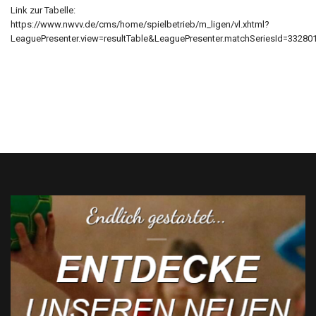
Link zur Tabelle:
https://www.nwvv.de/cms/home/spielbetrieb/m_ligen/vl.xhtml?
LeaguePresenter.view=resultTable&LeaguePresenter.matchSeriesId=33