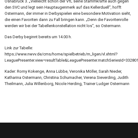
Osnabrück 3. „Vielleicht schon der VfL seine Stammkräfte auch gegen
den SVC und legt sein Hauptaugenmerk auf das Kellerduell“, hofft
Ostermann, der immer in Derbyspielen eine besondere Motivation sieht,
die einen Favoriten dann zu Fall bringen kann. „Denn die Favoritenrolle
werden wir bei der Tabellenkonstellation nicht los“, so Ostermann.
Das Derby beginnt bereits um 14.00 h.
Link zur Tabelle:
https://www.nwvv.de/cms/home/spielbetrieb/m_ligen/vl.xhtml?
LeaguePresenter.view=resultTable&LeaguePresenter.matchSeriesId=33
Kader: Romy Kokenge, Anna Lübbe, Veronika Möller, Sarah Nieder,
Katharina Ostermann, Christina Schumacher, Verena Sieverding, Judith
Theilmann, Julia Willenborg, Nicole Herding, Trainer Ludger Ostermann