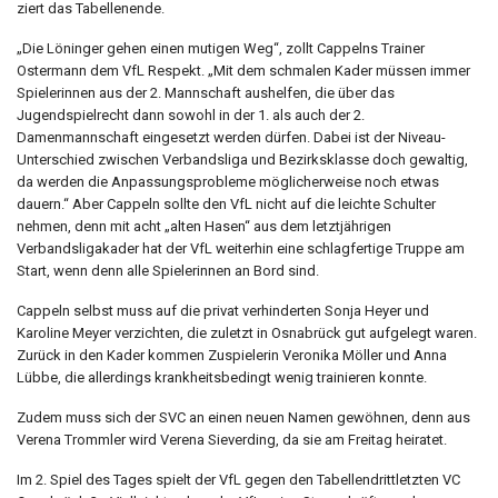
ziert das Tabellenende.
„Die Löninger gehen einen mutigen Weg“, zollt Cappelns Trainer
Ostermann dem VfL Respekt. „Mit dem schmalen Kader müssen immer
Spielerinnen aus der 2. Mannschaft aushelfen, die über das
Jugendspielrecht dann sowohl in der 1. als auch der 2.
Damenmannschaft eingesetzt werden dürfen. Dabei ist der Niveau-
Unterschied zwischen Verbandsliga und Bezirksklasse doch gewaltig,
da werden die Anpassungsprobleme möglicherweise noch etwas
dauern.“ Aber Cappeln sollte den VfL nicht auf die leichte Schulter
nehmen, denn mit acht „alten Hasen“ aus dem letztjährigen
Verbandsligakader hat der VfL weiterhin eine schlagfertige Truppe am
Start, wenn denn alle Spielerinnen an Bord sind.
Cappeln selbst muss auf die privat verhinderten Sonja Heyer und
Karoline Meyer verzichten, die zuletzt in Osnabrück gut aufgelegt waren.
Zurück in den Kader kommen Zuspielerin Veronika Möller und Anna
Lübbe, die allerdings krankheitsbedingt wenig trainieren konnte.
Zudem muss sich der SVC an einen neuen Namen gewöhnen, denn aus
Verena Trommler wird Verena Sieverding, da sie am Freitag heiratet.
Im 2. Spiel des Tages spielt der VfL gegen den Tabellendrittletzten VC