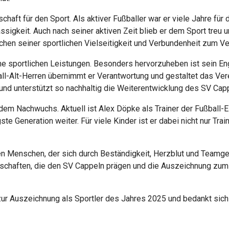
haft für den Sport. Als aktiver Fußballer war er viele Jahre für
sigkeit. Auch nach seiner aktiven Zeit blieb er dem Sport treu un
chen seiner sportlichen Vielseitigkeit und Verbundenheit zum Ve
ine sportlichen Leistungen. Besonders hervorzuheben ist sein 
l-Alt-Herren übernimmt er Verantwortung und gestaltet das Verei
und unterstützt so nachhaltig die Weiterentwicklung des SV Cap
dem Nachwuchs. Aktuell ist Alex Döpke als Trainer der Fußball-E-
te Generation weiter. Für viele Kinder ist er dabei nicht nur Tra
nen Menschen, der sich durch Beständigkeit, Herzblut und Team
genschaften, die den SV Cappeln prägen und die Auszeichnung zu
 zur Auszeichnung als Sportler des Jahres 2025 und bedankt sich