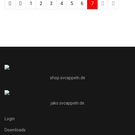
1
2
3
4
5
6
7
shop.svcappeln.de
jako.svcappeln.de
Login
Downloads