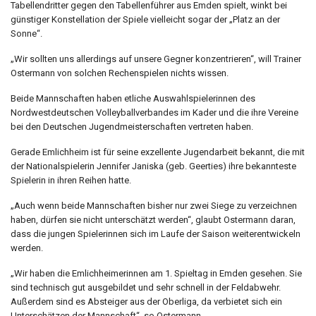
Tabellendritter gegen den Tabellenführer aus Emden spielt, winkt bei
günstiger Konstellation der Spiele vielleicht sogar der „Platz an der
Sonne“.
„Wir sollten uns allerdings auf unsere Gegner konzentrieren“, will Trainer
Ostermann von solchen Rechenspielen nichts wissen.
Beide Mannschaften haben etliche Auswahlspielerinnen des
Nordwestdeutschen Volleyballverbandes im Kader und die ihre Vereine
bei den Deutschen Jugendmeisterschaften vertreten haben.
Gerade Emlichheim ist für seine exzellente Jugendarbeit bekannt, die mit
der Nationalspielerin Jennifer Janiska (geb. Geerties) ihre bekannteste
Spielerin in ihren Reihen hatte.
„Auch wenn beide Mannschaften bisher nur zwei Siege zu verzeichnen
haben, dürfen sie nicht unterschätzt werden“, glaubt Ostermann daran,
dass die jungen Spielerinnen sich im Laufe der Saison weiterentwickeln
werden.
„Wir haben die Emlichheimerinnen am 1. Spieltag in Emden gesehen. Sie
sind technisch gut ausgebildet und sehr schnell in der Feldabwehr.
Außerdem sind es Absteiger aus der Oberliga, da verbietet sich ein
Unterschätzen der Mannschaft“, so Ostermann.