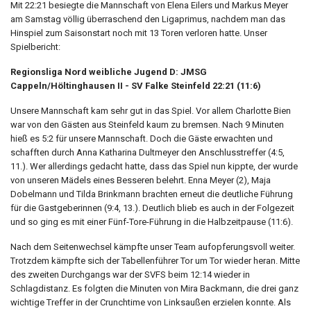
Mit 22:21 besiegte die Mannschaft von Elena Eilers und Markus Meyer
am Samstag völlig überraschend den Ligaprimus, nachdem man das
Hinspiel zum Saisonstart noch mit 13 Toren verloren hatte. Unser
Spielbericht:
Regionsliga Nord weibliche Jugend D: JMSG
Cappeln/Höltinghausen II - SV Falke Steinfeld 22:21 (11:6)
Unsere Mannschaft kam sehr gut in das Spiel. Vor allem Charlotte Bien
war von den Gästen aus Steinfeld kaum zu bremsen. Nach 9 Minuten
hieß es 5:2 für unsere Mannschaft. Doch die Gäste erwachten und
schafften durch Anna Katharina Dultmeyer den Anschlusstreffer (4:5,
11.). Wer allerdings gedacht hatte, dass das Spiel nun kippte, der wurde
von unseren Mädels eines Besseren belehrt. Enna Meyer (2), Maja
Dobelmann und Tilda Brinkmann brachten erneut die deutliche Führung
für die Gastgeberinnen (9:4, 13.). Deutlich blieb es auch in der Folgezeit
und so ging es mit einer Fünf-Tore-Führung in die Halbzeitpause (11:6).
Nach dem Seitenwechsel kämpfte unser Team aufopferungsvoll weiter.
Trotzdem kämpfte sich der Tabellenführer Tor um Tor wieder heran. Mitte
des zweiten Durchgangs war der SVFS beim 12:14 wieder in
Schlagdistanz. Es folgten die Minuten von Mira Backmann, die drei ganz
wichtige Treffer in der Crunchtime von Linksaußen erzielen konnte. Als