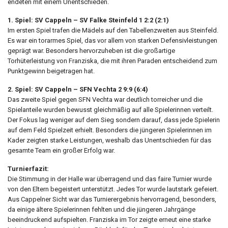
endeten mit einem Unentschieden.
1. Spiel: SV Cappeln – SV Falke Steinfeld 1 2:2 (2:1)
Im ersten Spiel trafen die Mädels auf den Tabellenzweiten aus Steinfeld.
Es war ein torarmes Spiel, das vor allem von starken Defensivleistungen
geprägt war. Besonders hervorzuheben ist die großartige
Torhüterleistung von Franziska, die mit ihren Paraden entscheidend zum
Punktgewinn beigetragen hat.
2. Spiel: SV Cappeln – SFN Vechta 2 9:9 (6:4)
Das zweite Spiel gegen SFN Vechta war deutlich torreicher und die
Spielanteile wurden bewusst gleichmäßig auf alle Spielerinnen verteilt.
Der Fokus lag weniger auf dem Sieg sondern darauf, dass jede Spielerin
auf dem Feld Spielzeit erhielt. Besonders die jüngeren Spielerinnen im
Kader zeigten starke Leistungen, weshalb das Unentschieden für das
gesamte Team ein großer Erfolg war.
Turnierfazit:
Die Stimmung in der Halle war überragend und das faire Turnier wurde
von den Eltern begeistert unterstützt. Jedes Tor wurde lautstark gefeiert.
Aus Cappelner Sicht war das Turnierergebnis hervorragend, besonders,
da einige ältere Spielerinnen fehlten und die jüngeren Jahrgänge
beeindruckend aufspielten. Franziska im Tor zeigte erneut eine starke