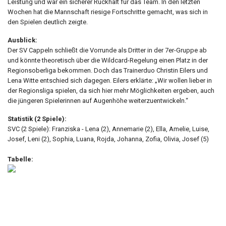
Leistung und war ein sicherer Rückhalt für das Team. In den letzten
Wochen hat die Mannschaft riesige Fortschritte gemacht, was sich in
den Spielen deutlich zeigte.
Ausblick:
Der SV Cappeln schließt die Vorrunde als Dritter in der 7er-Gruppe ab
und könnte theoretisch über die Wildcard-Regelung einen Platz in der
Regionsoberliga bekommen. Doch das Trainerduo Christin Eilers und
Lena Witte entschied sich dagegen. Eilers erklärte: „Wir wollen lieber in
der Regionsliga spielen, da sich hier mehr Möglichkeiten ergeben, auch
die jüngeren Spielerinnen auf Augenhöhe weiterzuentwickeln.“
Statistik (2 Spiele):
SVC (2 Spiele): Franziska - Lena (2), Annemarie (2), Ella, Amelie, Luise,
Josef, Leni (2), Sophia, Luana, Rojda, Johanna, Zofia, Olivia, Josef (5)
Tabelle: