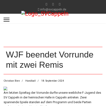
info@svcappeln.de
WJF beendet Vorrunde
mit zwei Remis
Christian Bien
Handball
18. September 2024
Am letzten Spieltag der Vorrunde durfte unsere weibliche F-Jugend des
SV Cappeln in der heimischen Halle in Cappeln antreten. Zwei
spannende Spiele standen auf dem Programm und beide Partien